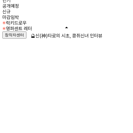
인기
공개예정
신규
마감임박
럭키드로우
영퍼센트 레터
창작자센터
🔮신(神)타로의 시초, 콩쥐신녀 인터뷰