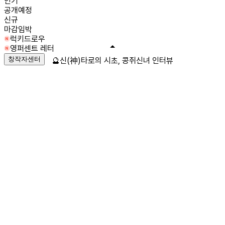
인기
공개예정
신규
마감임박
럭키드로우
영퍼센트 레터
창작자센터
🔮신(神)타로의 시초, 콩쥐신녀 인터뷰