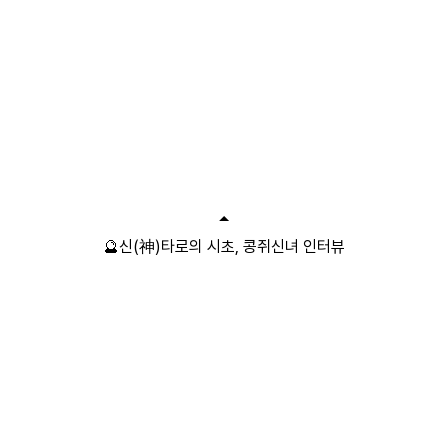
🔮신(神)타로의 시초, 콩쥐신녀 인터뷰