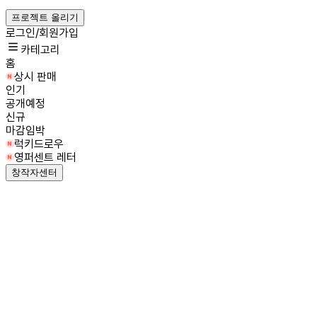
프로젝트 올리기
로그인/회원가입
카테고리
홈
상시 판매
인기
공개예정
신규
마감임박
럭키드로우
영퍼센트 레터
창작자센터