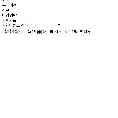
인기
공개예정
신규
마감임박
럭키드로우
영퍼센트 레터
창작자센터
🔮신(神)타로의 시초, 콩쥐신녀 인터뷰