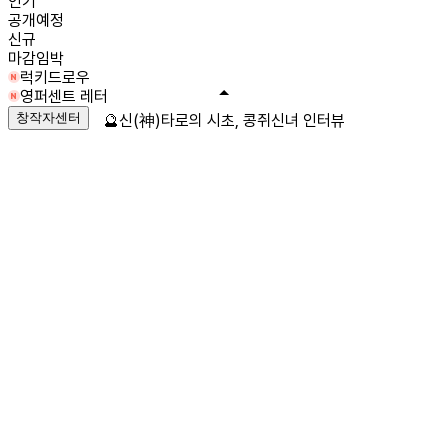
인기
공개예정
신규
마감임박
럭키드로우
영퍼센트 레터
창작자센터
🔮신(神)타로의 시초, 콩쥐신녀 인터뷰