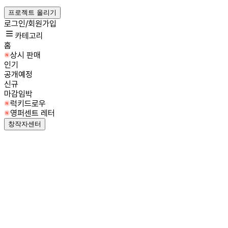
프로젝트 올리기
로그인/회원가입
카테고리
홈
상시 판매
인기
공개예정
신규
마감임박
럭키드로우
영퍼센트 레터
창작자센터