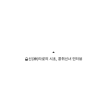
🔮신(神)타로의 시초, 콩쥐신녀 인터뷰