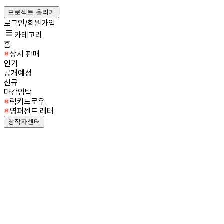
프로젝트 올리기
로그인/회원가입
카테고리
홈
상시 판매
인기
공개예정
신규
마감임박
럭키드로우
영퍼센트 레터
창작자센터