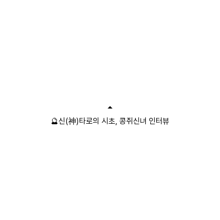
🔮신(神)타로의 시초, 콩쥐신녀 인터뷰