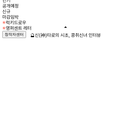
인기
공개예정
신규
마감임박
럭키드로우
영퍼센트 레터
창작자센터
🔮신(神)타로의 시초, 콩쥐신녀 인터뷰