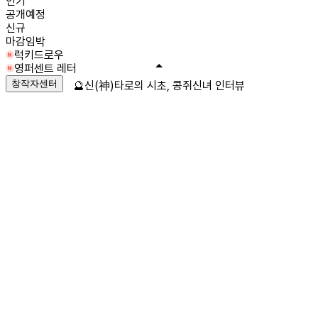
인기
공개예정
신규
마감임박
럭키드로우
영퍼센트 레터
창작자센터
🔮신(神)타로의 시초, 콩쥐신녀 인터뷰