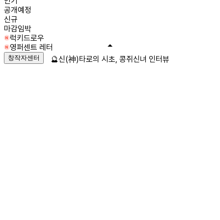
인기
공개예정
신규
마감임박
럭키드로우
영퍼센트 레터
창작자센터
🔮신(神)타로의 시초, 콩쥐신녀 인터뷰