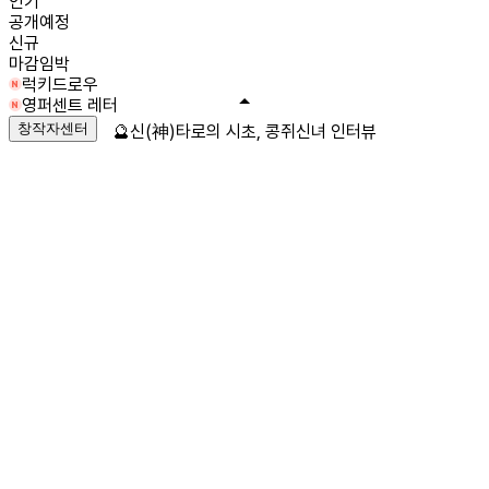
인기
공개예정
신규
마감임박
럭키드로우
영퍼센트 레터
창작자센터
🔮신(神)타로의 시초, 콩쥐신녀 인터뷰