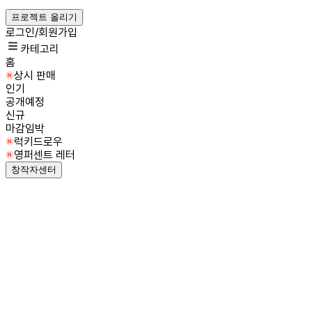
프로젝트 올리기
로그인/회원가입
카테고리
홈
상시 판매
인기
공개예정
신규
마감임박
럭키드로우
영퍼센트 레터
창작자센터