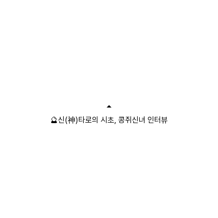
🔮신(神)타로의 시초, 콩쥐신녀 인터뷰