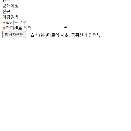
인기
공개예정
신규
마감임박
럭키드로우
영퍼센트 레터
창작자센터
🔮신(神)타로의 시초, 콩쥐신녀 인터뷰