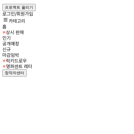
프로젝트 올리기
로그인/회원가입
카테고리
홈
상시 판매
인기
공개예정
신규
마감임박
럭키드로우
영퍼센트 레터
창작자센터