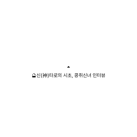
🔮신(神)타로의 시초, 콩쥐신녀 인터뷰