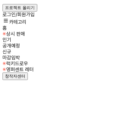
프로젝트 올리기
로그인/회원가입
카테고리
홈
상시 판매
인기
공개예정
신규
마감임박
럭키드로우
영퍼센트 레터
창작자센터