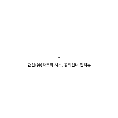
🔮신(神)타로의 시초, 콩쥐신녀 인터뷰