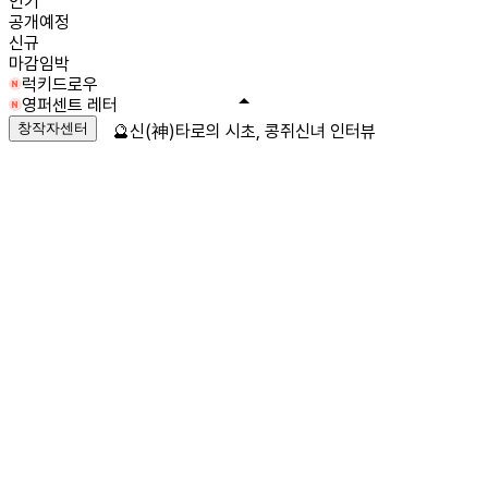
인기
공개예정
신규
마감임박
럭키드로우
영퍼센트 레터
창작자센터
🔮신(神)타로의 시초, 콩쥐신녀 인터뷰