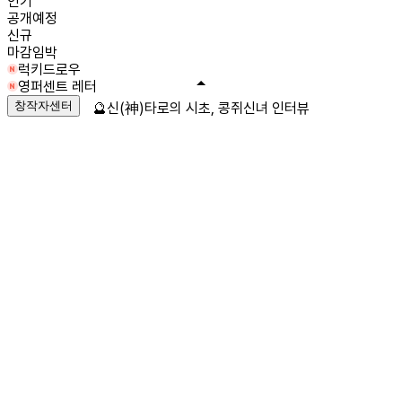
인기
공개예정
신규
마감임박
럭키드로우
영퍼센트 레터
창작자센터
🔮신(神)타로의 시초, 콩쥐신녀 인터뷰