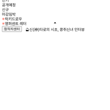
인기
공개예정
신규
마감임박
럭키드로우
영퍼센트 레터
창작자센터
🔮신(神)타로의 시초, 콩쥐신녀 인터뷰