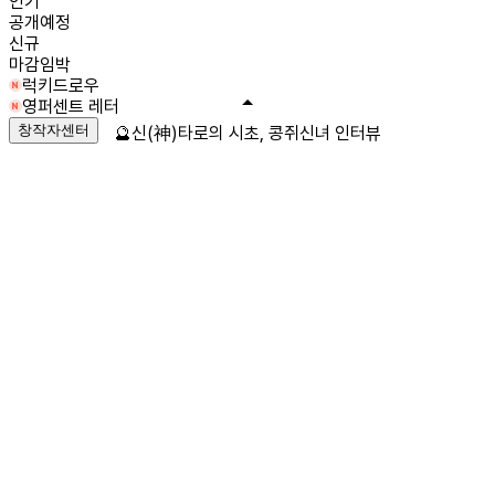
인기
공개예정
신규
마감임박
럭키드로우
영퍼센트 레터
창작자센터
🔮신(神)타로의 시초, 콩쥐신녀 인터뷰