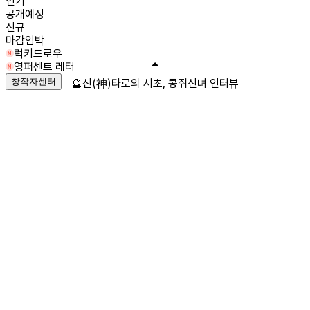
인기
공개예정
신규
마감임박
럭키드로우
영퍼센트 레터
창작자센터
🔮신(神)타로의 시초, 콩쥐신녀 인터뷰