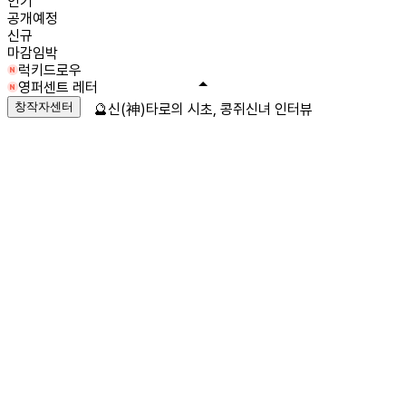
인기
공개예정
신규
마감임박
럭키드로우
영퍼센트 레터
창작자센터
🔮신(神)타로의 시초, 콩쥐신녀 인터뷰