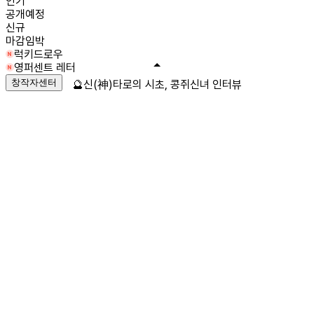
인기
공개예정
신규
마감임박
럭키드로우
영퍼센트 레터
창작자센터
🔮신(神)타로의 시초, 콩쥐신녀 인터뷰