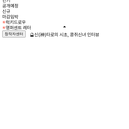
인기
공개예정
신규
마감임박
럭키드로우
영퍼센트 레터
창작자센터
🔮신(神)타로의 시초, 콩쥐신녀 인터뷰