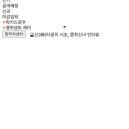
인기
공개예정
신규
마감임박
럭키드로우
영퍼센트 레터
창작자센터
🔮신(神)타로의 시초, 콩쥐신녀 인터뷰