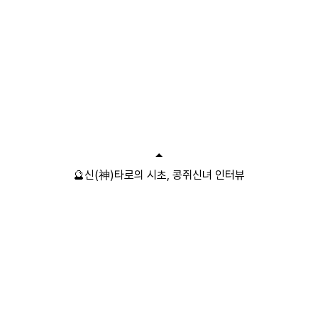
🔮신(神)타로의 시초, 콩쥐신녀 인터뷰