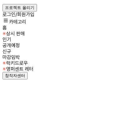
프로젝트 올리기
로그인/회원가입
카테고리
홈
상시 판매
인기
공개예정
신규
마감임박
럭키드로우
영퍼센트 레터
창작자센터