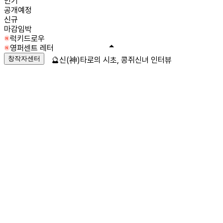
인기
공개예정
신규
마감임박
럭키드로우
영퍼센트 레터
창작자센터
🔮신(神)타로의 시초, 콩쥐신녀 인터뷰