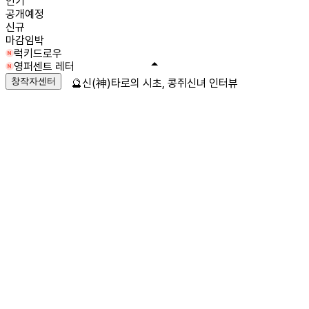
인기
공개예정
신규
마감임박
럭키드로우
영퍼센트 레터
창작자센터
🔮신(神)타로의 시초, 콩쥐신녀 인터뷰