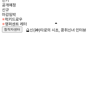
인기
공개예정
신규
마감임박
럭키드로우
영퍼센트 레터
창작자센터
🔮신(神)타로의 시초, 콩쥐신녀 인터뷰