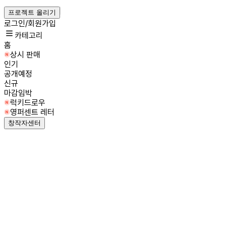
프로젝트 올리기
로그인/회원가입
카테고리
홈
상시 판매
인기
공개예정
신규
마감임박
럭키드로우
영퍼센트 레터
창작자센터