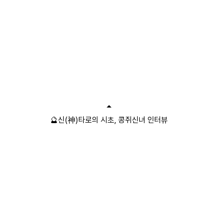
🔮신(神)타로의 시초, 콩쥐신녀 인터뷰