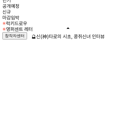
인기
공개예정
신규
마감임박
럭키드로우
영퍼센트 레터
창작자센터
🔮신(神)타로의 시초, 콩쥐신녀 인터뷰