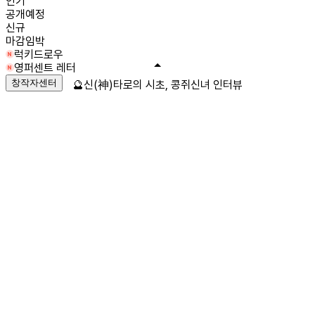
인기
공개예정
신규
마감임박
럭키드로우
영퍼센트 레터
창작자센터
🔮신(神)타로의 시초, 콩쥐신녀 인터뷰