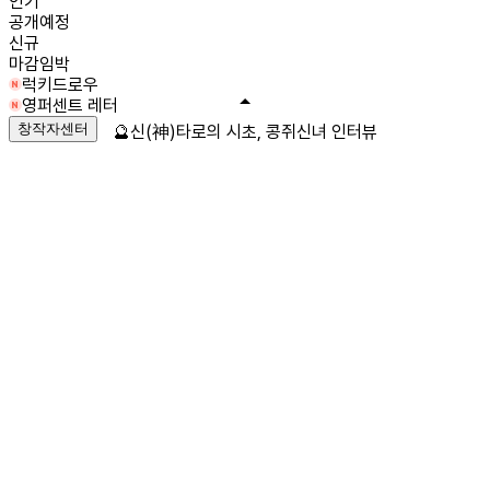
인기
공개예정
신규
마감임박
럭키드로우
영퍼센트 레터
창작자센터
🔮신(神)타로의 시초, 콩쥐신녀 인터뷰