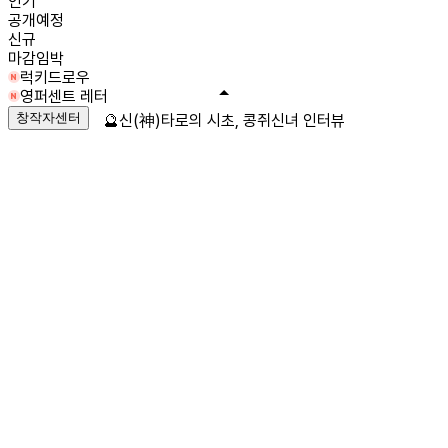
인기
공개예정
신규
마감임박
럭키드로우
영퍼센트 레터
창작자센터
🔮신(神)타로의 시초, 콩쥐신녀 인터뷰