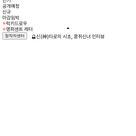
인기
공개예정
신규
마감임박
럭키드로우
영퍼센트 레터
창작자센터
🔮신(神)타로의 시초, 콩쥐신녀 인터뷰