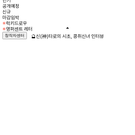
인기
공개예정
신규
마감임박
럭키드로우
영퍼센트 레터
창작자센터
🔮신(神)타로의 시초, 콩쥐신녀 인터뷰