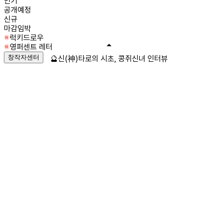
인기
공개예정
신규
마감임박
럭키드로우
영퍼센트 레터
창작자센터
🔮신(神)타로의 시초, 콩쥐신녀 인터뷰