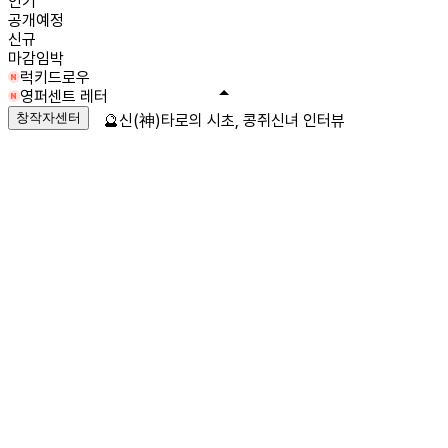
인기
공개예정
신규
마감임박
럭키드로우
영퍼센트 레터
창작자센터
🔮신(神)타로의 시초, 콩쥐신녀 인터뷰