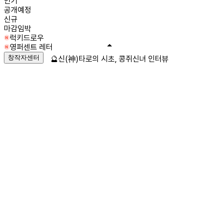
인기
공개예정
신규
마감임박
럭키드로우
영퍼센트 레터
창작자센터
🔮신(神)타로의 시초, 콩쥐신녀 인터뷰