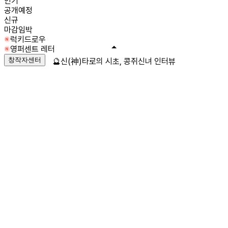
인기
공개예정
신규
마감임박
럭키드로우
영퍼센트 레터
창작자센터
🔮신(神)타로의 시초, 콩쥐신녀 인터뷰