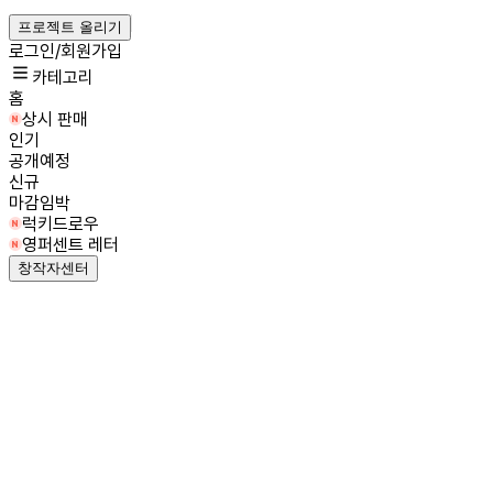
프로젝트 올리기
로그인/회원가입
카테고리
홈
상시 판매
인기
공개예정
신규
마감임박
럭키드로우
영퍼센트 레터
창작자센터