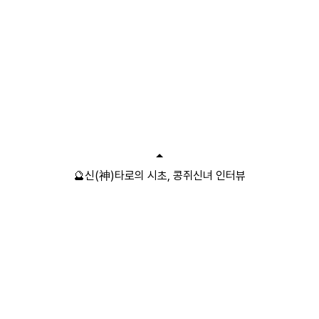
🔮신(神)타로의 시초, 콩쥐신녀 인터뷰