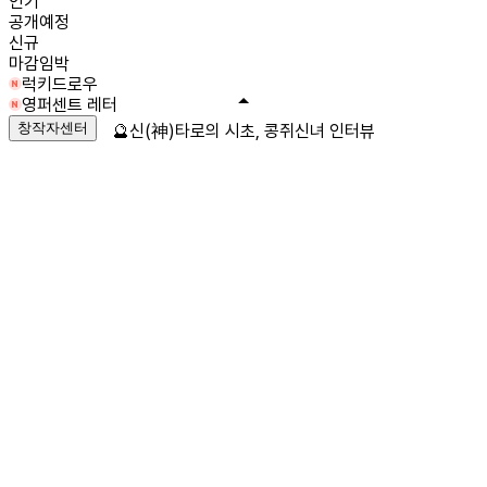
인기
공개예정
신규
마감임박
럭키드로우
영퍼센트 레터
창작자센터
🔮신(神)타로의 시초, 콩쥐신녀 인터뷰