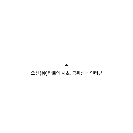
🔮신(神)타로의 시초, 콩쥐신녀 인터뷰