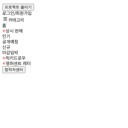
프로젝트 올리기
로그인/회원가입
카테고리
홈
상시 판매
인기
공개예정
신규
마감임박
럭키드로우
영퍼센트 레터
창작자센터