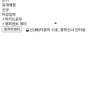
인기
공개예정
신규
마감임박
럭키드로우
영퍼센트 레터
창작자센터
🔮신(神)타로의 시초, 콩쥐신녀 인터뷰