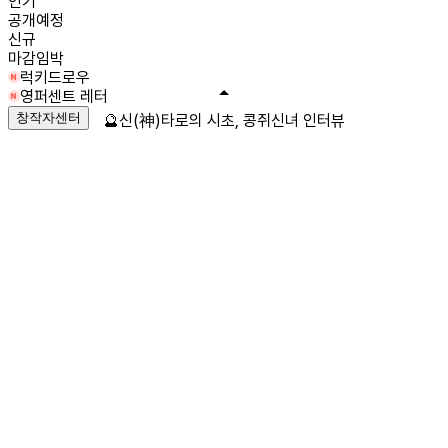
인기
공개예정
신규
마감임박
럭키드로우
영퍼센트 레터
창작자센터
🔮신(神)타로의 시초, 콩쥐신녀 인터뷰