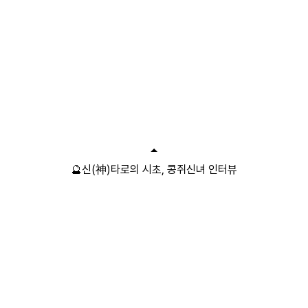
🔮신(神)타로의 시초, 콩쥐신녀 인터뷰