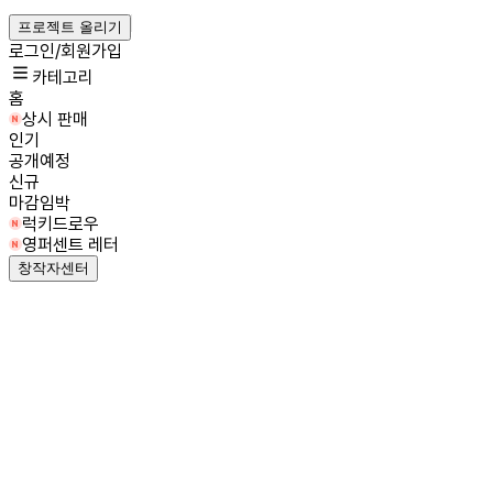
프로젝트 올리기
로그인/회원가입
카테고리
홈
상시 판매
인기
공개예정
신규
마감임박
럭키드로우
영퍼센트 레터
창작자센터