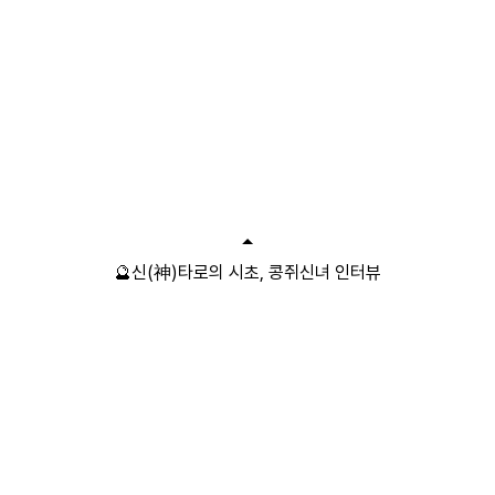
🔮신(神)타로의 시초, 콩쥐신녀 인터뷰