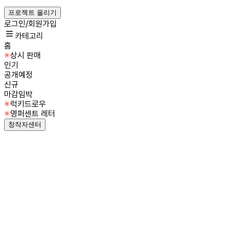
프로젝트 올리기
로그인/회원가입
카테고리
홈
상시 판매
인기
공개예정
신규
마감임박
럭키드로우
영퍼센트 레터
창작자센터