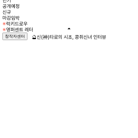
인기
공개예정
신규
마감임박
럭키드로우
영퍼센트 레터
창작자센터
🔮신(神)타로의 시초, 콩쥐신녀 인터뷰