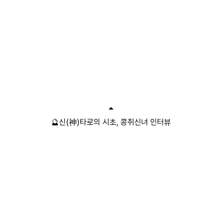
🔮신(神)타로의 시초, 콩쥐신녀 인터뷰