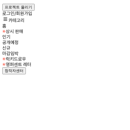
프로젝트 올리기
로그인/회원가입
카테고리
홈
상시 판매
인기
공개예정
신규
마감임박
럭키드로우
영퍼센트 레터
창작자센터