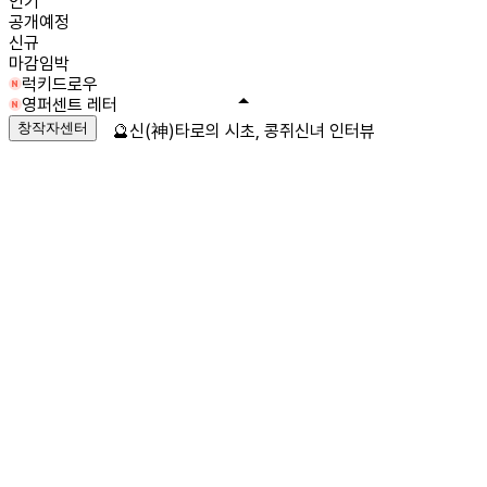
인기
공개예정
신규
마감임박
럭키드로우
영퍼센트 레터
창작자센터
🔮신(神)타로의 시초, 콩쥐신녀 인터뷰