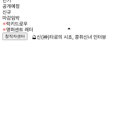
인기
공개예정
신규
마감임박
럭키드로우
영퍼센트 레터
창작자센터
🔮신(神)타로의 시초, 콩쥐신녀 인터뷰